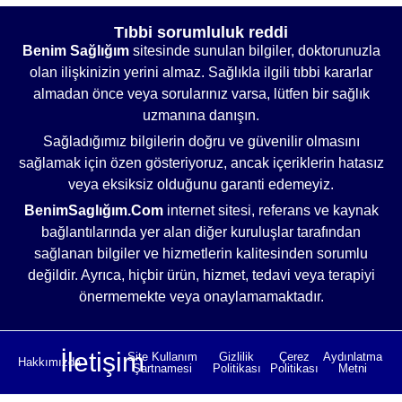
Tıbbi sorumluluk reddi
Benim Sağlığım
sitesinde sunulan bilgiler, doktorunuzla
olan ilişkinizin yerini almaz. Sağlıkla ilgili tıbbi kararlar
almadan önce veya sorularınız varsa, lütfen bir sağlık
uzmanına danışın.
Sağladığımız bilgilerin doğru ve güvenilir olmasını
sağlamak için özen gösteriyoruz, ancak içeriklerin hatasız
veya eksiksiz olduğunu garanti edemeyiz.
BenimSaglığım.Com
internet sitesi, referans ve kaynak
bağlantılarında yer alan diğer kuruluşlar tarafından
sağlanan bilgiler ve hizmetlerin kalitesinden sorumlu
değildir. Ayrıca, hiçbir ürün, hizmet, tedavi veya terapiyi
önermemekte veya onaylamamaktadır.
İletişim
Site Kullanım
Gizlilik
Çerez
Aydınlatma
Hakkımızda
Şartnamesi
Politikası
Politikası
Metni