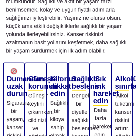
mümkündür. Sağlıklı ve aktif bir yaşam tarzı
benimsemek, kolay ve uygun fiyatlı adımlarla
sağlığınızı iyileştirebilir. Yaşınız ne olursa olsun,
küçük ama etkili değişikliklerle sağlıklı bir yaşam
yolunda ilerleyebilirsiniz. Kanser riskinizi
azaltmanın basit yollarını keşfetmek, daha sağlıklı
bir yaşam sürdürmek için ilk adım olabilir.
Dumandan
Güneşten
Kilonuza
Sağlıklı
Sık
Alkol
uzak
korunun
dikkat
beslenin
sık
sınırl
durun
edin
hareket
Güneşin
Dengeli
Alkol
edin
Sigarasız
Sağlıklı
keyfini
bir
tüketimi
Daha
bir
bir
çıkarırken,
diyetle
kanser
fazla
yaşam,
kiloya
cildinizi
sağlıklı
riskini
hareket
kanser
sahip
ve
beslenmek,
artırır.
edin,
riskini
olmak