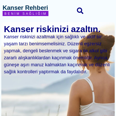
Kanser Rehberi
BENIM SAĞLIĞIM
Kanser riskinizi azaltın.
Kanser riskinizi azaltmak için sağlıklı ve aktif bir
yaşam tarzı benimsemelisiniz. Düzenli egzersiz
yapmak, dengeli beslenmek ve sigara ile alkol gibi
zararlı alışkanlıklardan kaçınmak önemlidir. Ayrıca,
güneşe aşırı maruz kalmaktan kaçınmak ve düzenli
sağlık kontrolleri yaptırmak da faydalıdır.