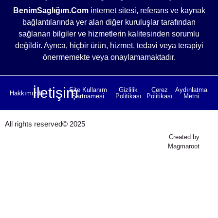
BenimSaglığım.Com
internet sitesi, referans ve kaynak
bağlantılarında yer alan diğer kuruluşlar tarafından
sağlanan bilgiler ve hizmetlerin kalitesinden sorumlu
değildir. Ayrıca, hiçbir ürün, hizmet, tedavi veya terapiyi
önermemekte veya onaylamamaktadır.
İletişim
Site Kullanım
Gizlilik
Çerez
Aydınlatma
Hakkımızda
Şartnamesi
Politikası
Politikası
Metni
All rights reserved© 2025
Created by
Magmaroot