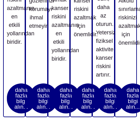
gözlerinizi
kanser
Alkolü
daha
azaltmanın
kanser
korumayı
riskini
sınırlam
az
en
riskini
ihmal
azaltmak
riskinizi
oturun.
etkili
azaltmanın
etmeyin
için
azaltma
Yetersiz
yollarından
en
önemlidir.
için
fiziksel
biridir.
etkili
önemlidir
aktivite
yollarından
kanser
biridir.
riskini
artırır.
daha
daha
daha
daha
daha
daha
fazla
fazla
fazla
fazla
fazla
fazla
bilgi
bilgi
bilgi
bilgi
bilgi
bilgi
alın...
alın...
alın...
alın...
alın...
alın...