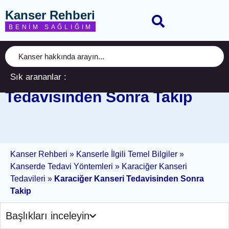
Kanser Rehberi
BENIM SAĞLIĞIM
Sık arananlar :
Karaciğer Kanseri
Tedavisinden Sonra Takip
Kanser Rehberi
»
Kanserle İlgili Temel Bilgiler
»
Kanserde Tedavi Yöntemleri
»
Karaciğer Kanseri
Tedavileri
»
Karaciğer Kanseri Tedavisinden Sonra
Takip
Başlıkları inceleyin