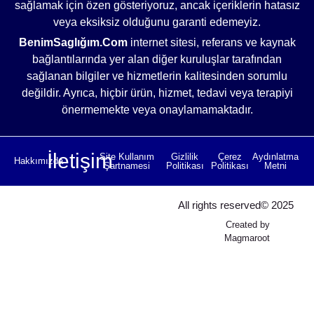
sağlamak için özen gösteriyoruz, ancak içeriklerin hatasız
veya eksiksiz olduğunu garanti edemeyiz.
BenimSaglığım.Com
internet sitesi, referans ve kaynak
bağlantılarında yer alan diğer kuruluşlar tarafından
sağlanan bilgiler ve hizmetlerin kalitesinden sorumlu
değildir. Ayrıca, hiçbir ürün, hizmet, tedavi veya terapiyi
önermemekte veya onaylamamaktadır.
İletişim
Site Kullanım
Gizlilik
Çerez
Aydınlatma
Hakkımızda
Şartnamesi
Politikası
Politikası
Metni
All rights reserved© 2025
Created by
Magmaroot