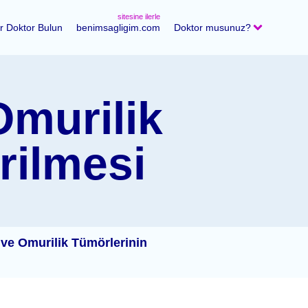
sitesine ilerle
ir Doktor Bulun
benimsagligim.com
Doktor musunuz?
Omurilik
rilmesi
ve Omurilik Tümörlerinin