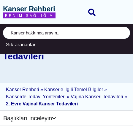
Kanser Rehberi
BENIM SAĞLIĞIM
Sık arananlar :
2. Evre Vajinal Kanser
Tedavileri
Kanser Rehberi
»
Kanserle İlgili Temel Bilgiler
»
Kanserde Tedavi Yöntemleri
»
Vajina Kanseri Tedavileri
»
2. Evre Vajinal Kanser Tedavileri
Başlıkları inceleyin