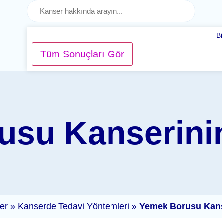
B
Tüm Sonuçları Gör
su Kanserinin
ler
»
Kanserde Tedavi Yöntemleri
»
Yemek Borusu Kanse