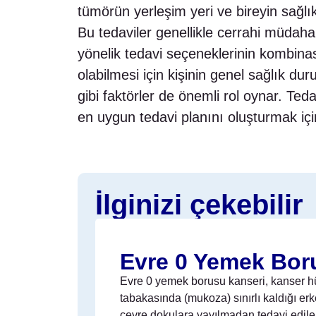
tümörün yerleşim yeri ve bireyin sağlık
Bu tedaviler genellikle cerrahi müdah
yönelik tedavi seçeneklerinin kombinas
olabilmesi için kişinin genel sağlık 
gibi faktörler de önemli rol oynar. Te
en uygun tedavi planını oluşturmak için
İlginizi çekebilir
Evre 0 Yemek Boru
Evre 0 yemek borusu kanseri, kanser h
tabakasında (mukoza) sınırlı kaldığı er
çevre dokulara yayılmadan tedavi edilebi